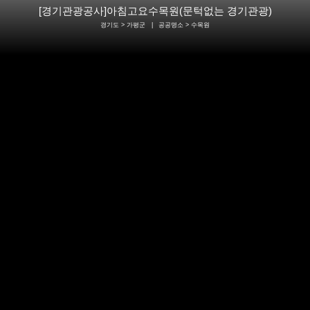
[경기관광공사]아침고요수목원(문턱없는 경기관광)
경기도 > 가평군
|
공공명소
> 수목원