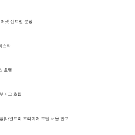
서머셋 센트럴 분당
룸비스타
스 호텔
반부띠크 호텔
관광]나인트리 프리미어 호텔 서울 판교