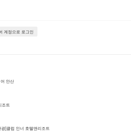
버 계정으로 로그인
퀘어 안산
리조트
관광]클럽 인너 호텔앤리조트