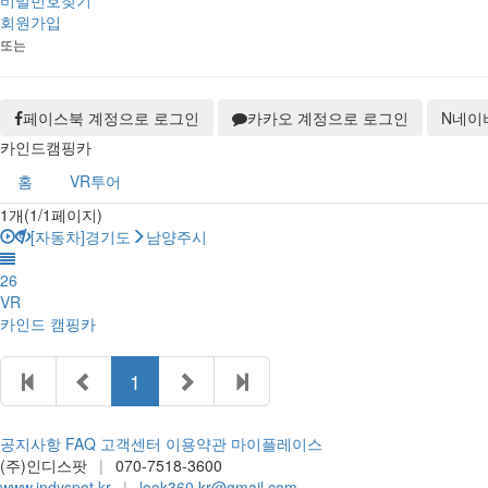
비밀번호찾기
회원가입
또는
페이스북 계정으로 로그인
카카오 계정으로 로그인
N
네이
카인드캠핑카
홈
VR투어
1개(1/1페이지)
[자동차]경기도
남양주시
26
VR
카인드 캠핑카
1
공지사항
FAQ
고객센터
이용약관
마이플레이스
(주)인디스팟
|
070-7518-3600
www.indyspot.kr
|
look360.kr@gmail.com