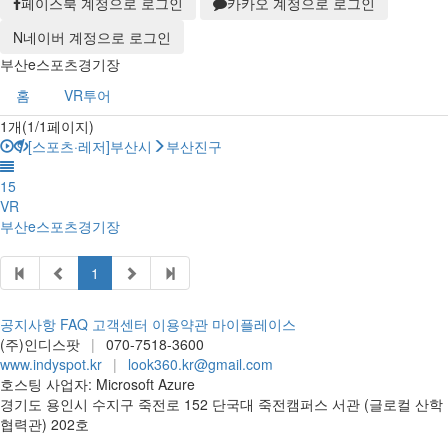
페이스북 계정으로 로그인
카카오 계정으로 로그인
N
네이버 계정으로 로그인
부산e스포츠경기장
홈
VR투어
1개(1/1페이지)
[스포츠·레저]부산시
부산진구
15
VR
부산e스포츠경기장
1
공지사항
FAQ
고객센터
이용약관
마이플레이스
(주)인디스팟
|
070-7518-3600
www.indyspot.kr
|
look360.kr@gmail.com
호스팅 사업자: Microsoft Azure
경기도 용인시 수지구 죽전로 152 단국대 죽전캠퍼스 서관 (글로컬 산학
협력관) 202호