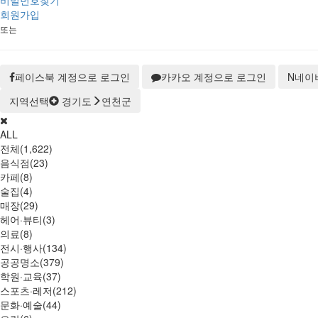
비밀번호찾기
회원가입
또는
페이스북 계정으로 로그인
카카오 계정으로 로그인
N
네이
지역선택
경기도
연천군
ALL
전체(1,622)
음식점(23)
카페(8)
술집(4)
매장(29)
헤어·뷰티(3)
의료(8)
전시·행사(134)
공공명소(379)
학원·교육(37)
스포츠·레저(212)
문화·예술(44)