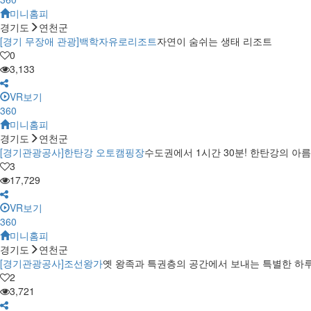
미니홈피
경기도
연천군
[경기 무장애 관광]백학자유로리조트
자연이 숨쉬는 생태 리조트
0
3,133
VR보기
360
미니홈피
경기도
연천군
[경기관광공사]한탄강 오토캠핑장
수도권에서 1시간 30분! 한탄강의 아
3
17,729
VR보기
360
미니홈피
경기도
연천군
[경기관광공사]조선왕가
옛 왕족과 특권층의 공간에서 보내는 특별한 하
2
3,721