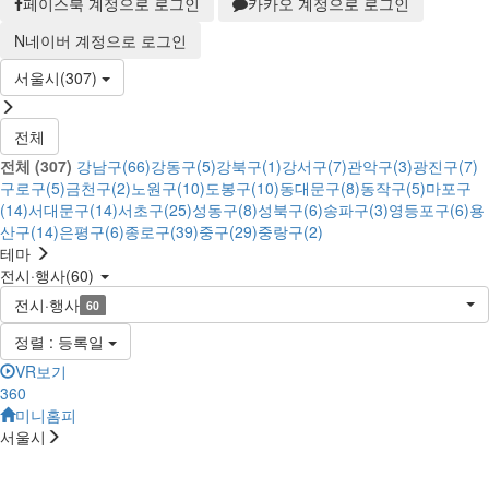
페이스북 계정으로 로그인
카카오 계정으로 로그인
N
네이버 계정으로 로그인
서울시(307)
전체
전체 (307)
강남구(66)
강동구(5)
강북구(1)
강서구(7)
관악구(3)
광진구(7)
구로구(5)
금천구(2)
노원구(10)
도봉구(10)
동대문구(8)
동작구(5)
마포구
(14)
서대문구(14)
서초구(25)
성동구(8)
성북구(6)
송파구(3)
영등포구(6)
용
산구(14)
은평구(6)
종로구(39)
중구(29)
중랑구(2)
테마
전시·행사(60)
전시·행사
60
정렬 : 등록일
VR보기
360
미니홈피
서울시