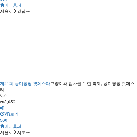
미니홈피
서울시
강남구
제31회 궁디팡팡 캣페스타
고양이와 집사를 위한 축제, 궁디팡팡 캣페스
타
0
3,056
VR보기
360
미니홈피
서울시
서초구