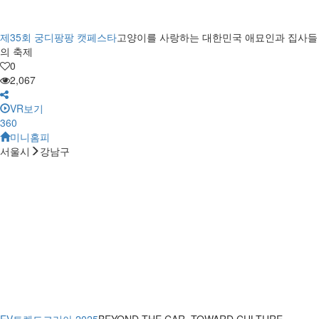
제35회 궁디팡팡 캣페스타
고양이를 사랑하는 대한민국 애묘인과 집사들
의 축제
0
2,067
VR보기
360
미니홈피
서울시
강남구
EV트렌드코리아 2025
BEYOND THE CAR, TOWARD CULTURE