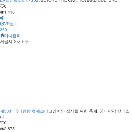
0
1,416
VR보기
360
미니홈피
서울시
서초구
제33회 궁디팡팡 캣페스타
고양이와 집사를 위한 축제, 궁디팡팡 캣페스
타
0
2,875