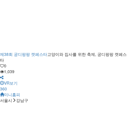
제38회 궁디팡팡 캣페스타
고양이와 집사를 위한 축제, 궁디팡팡 캣페스
타
0
1,039
VR보기
360
미니홈피
서울시
강남구