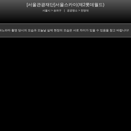
[서울관광재단]서울스카이(제2롯데월드)
서울시 > 송파구
|
공공명소
> 전망대