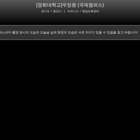
[경희대학교]우정원 (국제캠퍼스)
경기도 > 용인시
|
비즈니스
> 창업보육센터