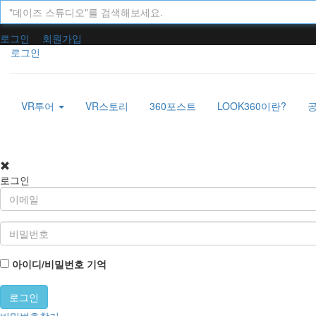
로그인
회원가입
로그인
VR투어
VR스토리
360포스트
LOOK360이란?
로그인
아이디/비밀번호 기억