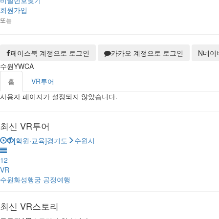
비밀번호찾기
회원가입
또는
페이스북 계정으로 로그인
카카오 계정으로 로그인
N
네이
수원YWCA
홈
VR투어
사용자 페이지가 설정되지 않았습니다.
최신 VR투어
[학원·교육]경기도
수원시
12
VR
수원화성행궁 공정여행
최신 VR스토리