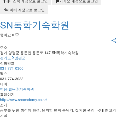
페이스북 계정으로 로그인
카카오 계정으로 로그인
N
네이버 계정으로 로그인
SN독학기숙학원
좋아요
0
share
주소
경기 양평군 용문면 용문로 147 SN독학기숙학원
경기도
양평군
전화번호
031-771-0300
팩스
031-774-3033
테마
학원·교육
기숙학원
홈페이지
http://www.snacademy.co.kr/
소개
공부를 위한 최적의 환경, 완벽한 면학 분위기, 철저한 관리, 국내 최고의
시설