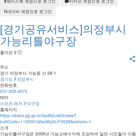
페이스북 계정으로 로그인
카카오 계정으로 로그인
N
네이버 계정으로 로그인
[경기공유서비스]의정부시
가능리틀야구장
좋아요
0
share
주소
경기 의정부시 가능동 산 28-1
경기도
의정부시
전화번호
031-828-4075
테마
스포츠·레저
야구장
홈페이지
https://share.gg.go.kr/facilityListO/view?
instiCode=1130001&facilityId=F0028&eshare=1
소개
가능리틀야구장은 2008년 가능소배수지에 조성하여 일반 시민들이 이용