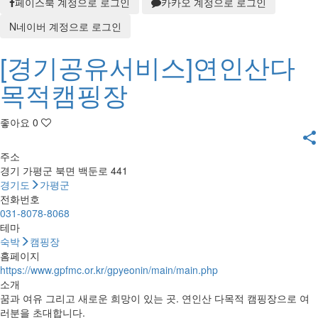
페이스북 계정으로 로그인
카카오 계정으로 로그인
N
네이버 계정으로 로그인
[경기공유서비스]연인산다
목적캠핑장
좋아요
0
share
주소
경기 가평군 북면 백둔로 441
경기도
가평군
전화번호
031-8078-8068
테마
숙박
캠핑장
홈페이지
https://www.gpfmc.or.kr/gpyeonin/main/main.php
소개
꿈과 여유 그리고 새로운 희망이 있는 곳. 연인산 다목적 캠핑장으로 여
러분을 초대합니다.