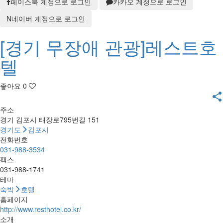
페이스북 계정으로 로그인
카카오 계정으로 로그인
N
네이버 계정으로 로그인
[경기 무장애 관광]레스트호
텔
좋아요
0
share
주소
경기 김포시 태장로795번길 151
경기도
김포시
전화번호
031-988-3534
팩스
031-988-1741
테마
숙박
호텔
홈페이지
http://www.resthotel.co.kr/
소개