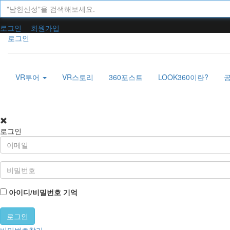
로그인
회원가입
로그인
VR투어
VR스토리
360포스트
LOOK360이란?
로그인
아이디/비밀번호 기억