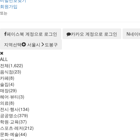
비밀번호찾기
회원가입
또는
페이스북 계정으로 로그인
카카오 계정으로 로그인
N
네이
지역선택
서울시
도봉구
ALL
전체(1,622)
음식점(23)
카페(8)
술집(4)
매장(29)
헤어·뷰티(3)
의료(8)
전시·행사(134)
공공명소(379)
학원·교육(37)
스포츠·레저(212)
문화·예술(44)