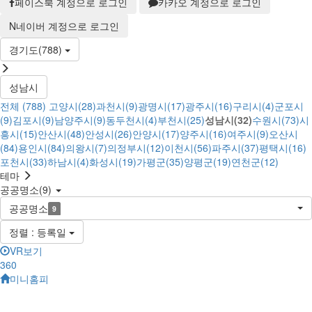
페이스북 계정으로 로그인
카카오 계정으로 로그인
N
네이버 계정으로 로그인
경기도(788)
성남시
전체 (788)
고양시(28)
과천시(9)
광명시(17)
광주시(16)
구리시(4)
군포시
(9)
김포시(9)
남양주시(9)
동두천시(4)
부천시(25)
성남시(32)
수원시(73)
시
흥시(15)
안산시(48)
안성시(26)
안양시(17)
양주시(16)
여주시(9)
오산시
(84)
용인시(84)
의왕시(7)
의정부시(12)
이천시(56)
파주시(37)
평택시(16)
포천시(33)
하남시(4)
화성시(19)
가평군(35)
양평군(19)
연천군(12)
테마
공공명소(9)
공공명소
9
정렬 : 등록일
VR보기
360
미니홈피