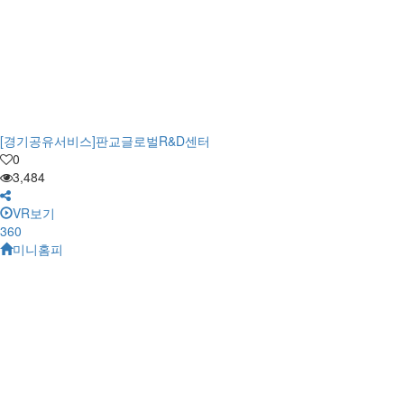
[경기공유서비스]판교글로벌R&D센터
0
3,484
VR보기
360
미니홈피