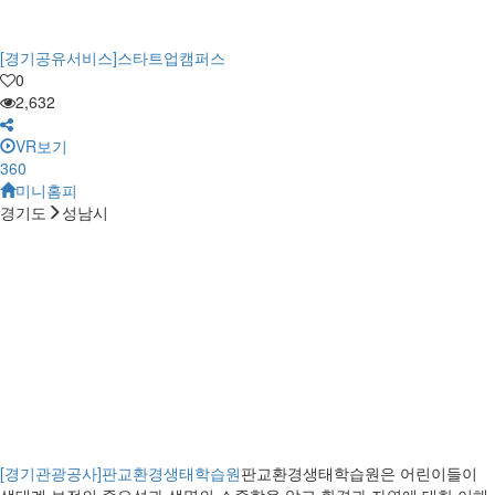
[경기공유서비스]스타트업캠퍼스
0
2,632
VR보기
360
미니홈피
경기도
성남시
[경기관광공사]판교환경생태학습원
판교환경생태학습원은 어린이들이
생태계 보전의 중요성과 생명의 소중함을 알고 환경과 자연에 대한 이해