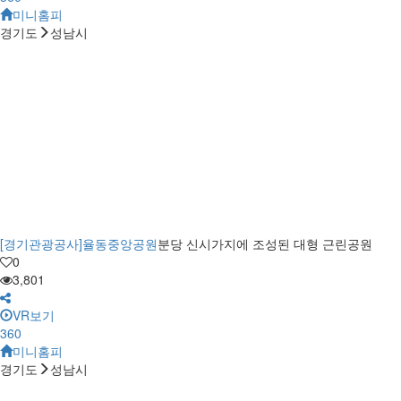
미니홈피
경기도
성남시
[경기관광공사]율동중앙공원
분당 신시가지에 조성된 대형 근린공원
0
3,801
VR보기
360
미니홈피
경기도
성남시